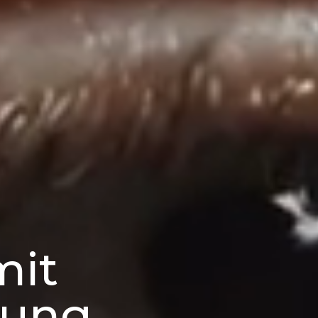
mit
kung